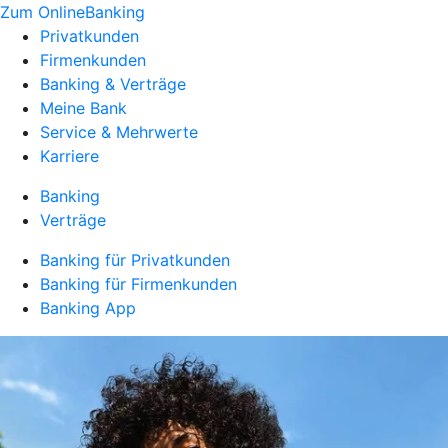
Zum OnlineBanking
Privatkunden
Firmenkunden
Banking & Verträge
Meine Bank
Service & Mehrwerte
Karriere
Banking
Verträge
Banking für Privatkunden
Banking für Firmenkunden
Banking App