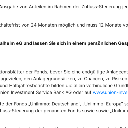
 Ausgabe von Anteilen im Rahmen der Zufluss-Steuerung jed
esthaltefrist von 24 Monaten möglich und muss 12 Monate 
Talheim eG und lassen Sie sich in einem persönlichen Ge
tionsblätter der Fonds, bevor Sie eine endgültige Anlageent
agezielen, den Anlagegrundsätzen, zu Chancen, zu Risiken 
 Halbjahresberichte bilden die allein verbindliche Grundla
Union Investment Service Bank AG oder auf
www.union-inve
kte der Fonds „UniImmo: Deutschland“, „UniImmo: Europa“ s
ufluss-Steuerung der genannten Fonds sowie sowie „UniImmo