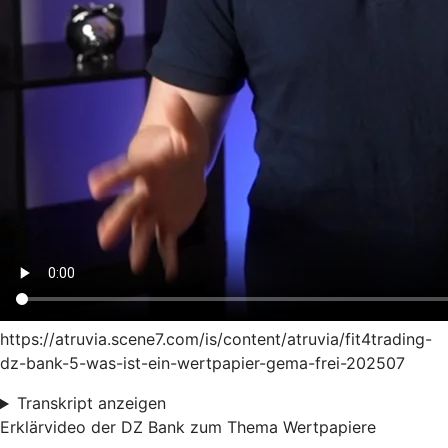
https://atruvia.scene7.com/is/content/atruvia/fit4trading-
dz-bank-5-was-ist-ein-wertpapier-gema-frei-202507
Transkript anzeigen
Erklärvideo der DZ Bank zum Thema Wertpapiere