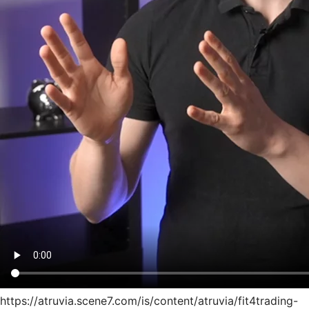
https://atruvia.scene7.com/is/content/atruvia/fit4trading-