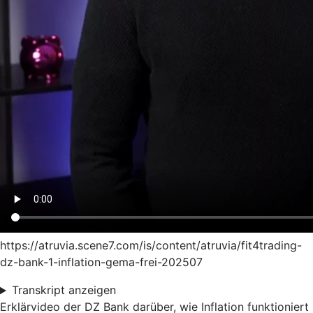
https://atruvia.scene7.com/is/content/atruvia/fit4trading-
dz-bank-1-inflation-gema-frei-202507
Transkript anzeigen
Erklärvideo der DZ Bank darüber, wie Inflation funktioniert