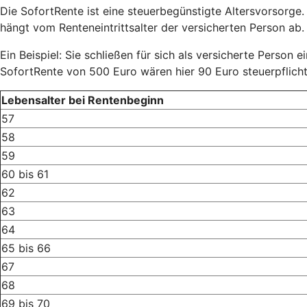
Die SofortRente ist eine steuerbegünstigte Altersvorsorge.
hängt vom Renteneintrittsalter der versicherten Person ab. D
Ein Beispiel: Sie schließen für sich als versicherte Person 
SofortRente von 500 Euro wären hier 90 Euro steuerpflich
Lebensalter bei Rentenbeginn
57
58
59
60 bis 61
62
63
64
65 bis 66
67
68
69 bis 70