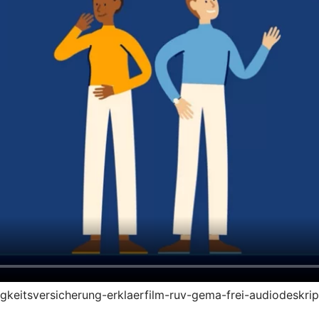
higkeitsversicherung-erklaerfilm-ruv-gema-frei-audiodeskri