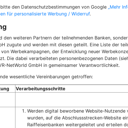
ie bitte den Datenschutzbestimmungen von Google
„Mehr In
gen für personalisierte Werbung / Widerruf
.
ng
nd den weiteren Partnern der teilnehmenden Banken, sond
 zugute und werden mit diesen geteilt. Eine Liste der te
g von Werbekampagnen, der Entwicklung neuer Werbekonz
t. Die dabei verarbeiteten personenbezogenen Daten (siehe
 VR-NetWorld GmbH in gemeinsamer Verantwortlichkeit.
de wesentliche Vereinbarungen getroffen:
tung
Verarbeitungsschritte
Werden digital beworbene Website-Nutzende vo
wurden, auf die Abschlussstrecken-Website e
Raiffeisenbanken weitergeleitet und erteilen d