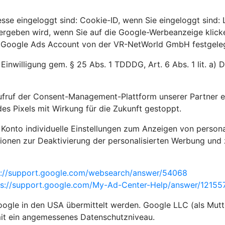
sse eingeloggt sind: Cookie-ID, wenn Sie eingeloggt sind:
bergeben wird, wenn Sie auf die Google-Werbeanzeige klick
m Google Ads Account von der VR-NetWorld GmbH festgelegt
 Einwilligung gem. § 25 Abs. 1 TDDDG, Art. 6 Abs. 1 lit. a)
ufruf der Consent-Management-Plattform unserer Partner e
es Pixels mit Wirkung für die Zukunft gestoppt.
 Konto individuelle Einstellungen zum Anzeigen von person
ionen zur Deaktivierung der personalisierten Werbung und 
s://support.google.com/websearch/answer/54068
ps://support.google.com/My-Ad-Center-Help/answer/121
gle in den USA übermittelt werden. Google LLC (als Mutte
mit ein angemessenes Datenschutzniveau.